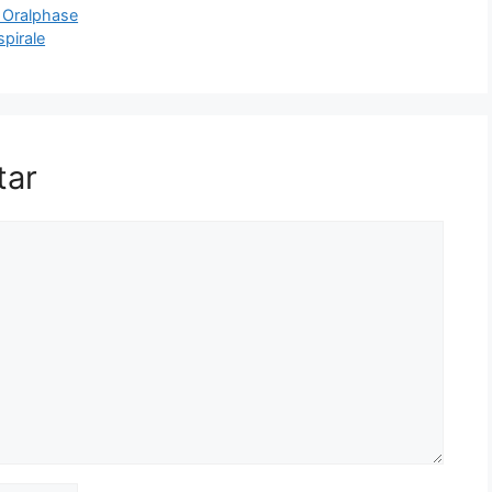
n Oralphase
pirale
tar