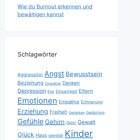
Wie du Burnout erkennen und
bewältigen kannst
Schlagwörter
Angst
Bewusstsein
Aggression
Beziehung
Denken
Charakter
Depression
Eltern
Einsamkeit
Ehe
Emotionen
Empathie
Erinnerung
Erziehung
Freiheit
Gedächtnis
Gedanken
Gefühle
Gehirn
Gewalt
Geist
Kinder
Glück
Hass
Identität