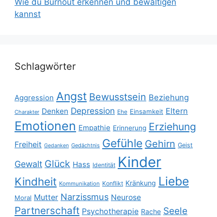
Wie du Burnout erkennen und bewältigen
kannst
Schlagwörter
Angst
Bewusstsein
Beziehung
Aggression
Depression
Eltern
Denken
Einsamkeit
Ehe
Charakter
Emotionen
Erziehung
Empathie
Erinnerung
Gefühle
Gehirn
Freiheit
Geist
Gedächtnis
Gedanken
Kinder
Glück
Gewalt
Hass
Identität
Liebe
Kindheit
Kränkung
Konflikt
Kommunikation
Narzissmus
Mutter
Neurose
Moral
Partnerschaft
Seele
Psychotherapie
Rache