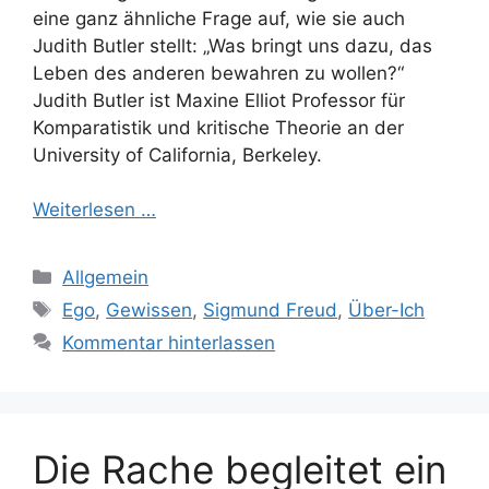
eine ganz ähnliche Frage auf, wie sie auch
Judith Butler stellt: „Was bringt uns dazu, das
Leben des anderen bewahren zu wollen?“
Judith Butler ist Maxine Elliot Professor für
Komparatistik und kritische Theorie an der
University of California, Berkeley.
Weiterlesen …
Kategorien
Allgemein
Schlagwörter
Ego
,
Gewissen
,
Sigmund Freud
,
Über-Ich
Kommentar hinterlassen
Die Rache begleitet ein