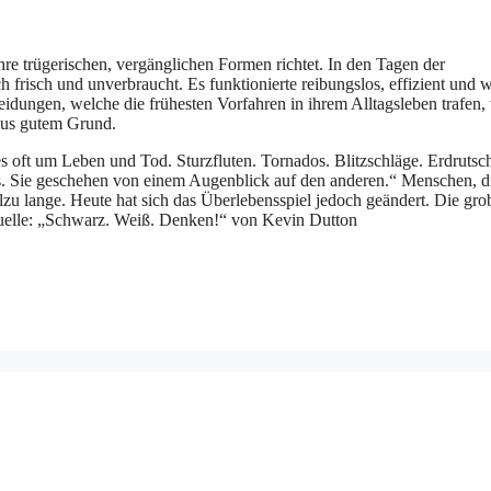
re trügerischen, vergänglichen Formen richtet. In den Tagen der
frisch und unverbraucht. Es funktionierte reibungslos, effizient und 
dungen, welche die frühesten Vorfahren in ihrem Alltagsleben trafen,
aus gutem Grund.
s oft um Leben und Tod. Sturzfluten. Tornados. Blitzschläge. Erdrutsc
Sie geschehen von einem Augenblick auf den anderen.“ Menschen, d
llzu lange. Heute hat sich das Überlebensspiel jedoch geändert. Die gro
Quelle: „Schwarz. Weiß. Denken!“ von Kevin Dutton