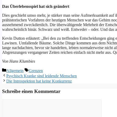
Das Überlebensspiel hat sich geändert
Dies geschieht umso mehr, je stärker man seine Aufmerksamkeit auf ih
prähistorischen Vorfahren der heutigen Menschen war das Gehirn noch 
ausnehmend zweckdienlich. Die überwältigende Mehrheit der Entschei
wahrscheinlich binär. Schwarz und weiß. Entweder – oder. Und das 
Kevin Dutton erläutert: „Bei den zu treffenden Entscheidungen ging e
Lawinen. Umfallende Bäume. Solche Dinge kommen aus dem Nichts. 
lange nachdachten, bevor sie handelten, lebten normalerweise nicht a
Abgrenzungen vergangener Zeiten reichen einfach nicht mehr aus. 
Von Hans Klumbies
Kategorien
Schlagwörter
Allgemein
Grenzen
Psychisch Kranke sind leidende Menschen
Die Introspektion hat keine Konkurrenz
Schreibe einen Kommentar
Kommentar