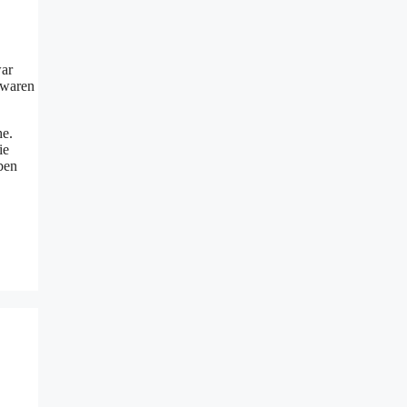
war
 waren
he.
ie
ben