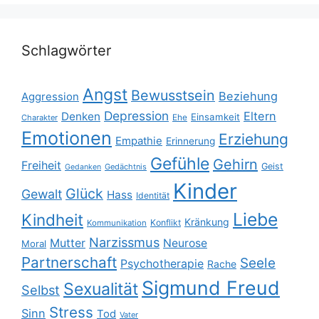
Schlagwörter
Angst
Bewusstsein
Beziehung
Aggression
Depression
Eltern
Denken
Einsamkeit
Ehe
Charakter
Emotionen
Erziehung
Empathie
Erinnerung
Gefühle
Gehirn
Freiheit
Geist
Gedächtnis
Gedanken
Kinder
Glück
Gewalt
Hass
Identität
Liebe
Kindheit
Kränkung
Konflikt
Kommunikation
Narzissmus
Mutter
Neurose
Moral
Partnerschaft
Seele
Psychotherapie
Rache
Sigmund Freud
Sexualität
Selbst
Stress
Sinn
Tod
Vater