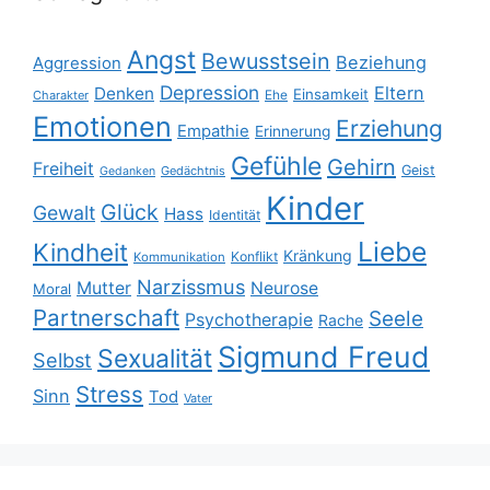
Angst
Bewusstsein
Beziehung
Aggression
Depression
Eltern
Denken
Einsamkeit
Ehe
Charakter
Emotionen
Erziehung
Empathie
Erinnerung
Gefühle
Gehirn
Freiheit
Geist
Gedächtnis
Gedanken
Kinder
Glück
Gewalt
Hass
Identität
Liebe
Kindheit
Kränkung
Konflikt
Kommunikation
Narzissmus
Mutter
Neurose
Moral
Partnerschaft
Seele
Psychotherapie
Rache
Sigmund Freud
Sexualität
Selbst
Stress
Sinn
Tod
Vater