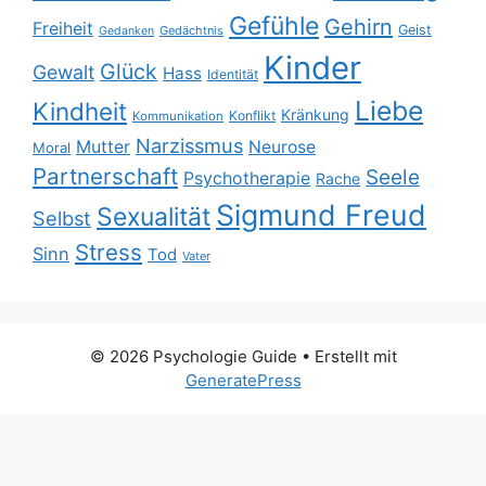
Gefühle
Gehirn
Freiheit
Geist
Gedächtnis
Gedanken
Kinder
Glück
Gewalt
Hass
Identität
Liebe
Kindheit
Kränkung
Konflikt
Kommunikation
Narzissmus
Mutter
Neurose
Moral
Partnerschaft
Seele
Psychotherapie
Rache
Sigmund Freud
Sexualität
Selbst
Stress
Sinn
Tod
Vater
© 2026 Psychologie Guide
• Erstellt mit
GeneratePress