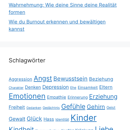
Wahrnehmung: Wie deine Sinne deine Realität
formen
Wie du Burnout erkennen und bewältigen
kannst
Schlagwörter
Angst
Bewusstsein
Beziehung
Aggression
Depression
Eltern
Denken
Einsamkeit
Ehe
Charakter
Emotionen
Erziehung
Empathie
Erinnerung
Gefühle
Gehirn
Freiheit
Geist
Gedächtnis
Gedanken
Kinder
Glück
Gewalt
Hass
Identität
Liebe
Kindheit