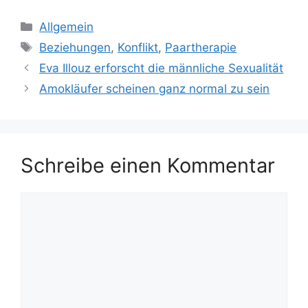
Kategorien
Allgemein
Schlagwörter
Beziehungen
,
Konflikt
,
Paartherapie
Eva Illouz erforscht die männliche Sexualität
Amokläufer scheinen ganz normal zu sein
Schreibe einen Kommentar
Kommentar