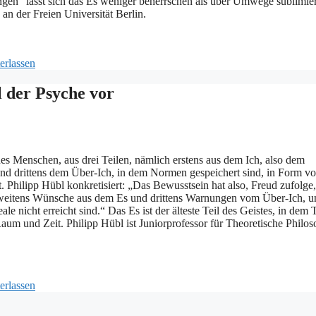
gen“ lässt sich das Es weniger beherrschen als über Umwege sublimie
an der Freien Universität Berlin.
erlassen
l der Psyche vor
es Menschen, aus drei Teilen, nämlich erstens aus dem Ich, also dem
und drittens dem Über-Ich, in dem Normen gespeichert sind, in Form v
 Philipp Hübl konkretisiert: „Das Bewusstsein hat also, Freud zufolge,
zweitens Wünsche aus dem Es und drittens Warnungen vom Über-Ich, u
 nicht erreicht sind.“ Das Es ist der älteste Teil des Geistes, in dem 
aum und Zeit. Philipp Hübl ist Juniorprofessor für Theoretische Philos
erlassen