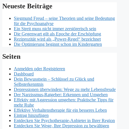
Neueste Beiträge
Siegmund Freud – seine Theorien und seine Bedeutung
für die Psychoanalyse
Ein Streit muss nicht immer zerstörerisch sein
Die Gegenwart gilt als Epoche der Erschöpfung
Reziprozität wird als „Power-Regel“ bezeichnet
Die Optimierung beginnt schon im Kindergarten
Seiten
Anmelden oder Registrieren
Dashboard
Dein Bewusstsein – Schlüssel zu Glück und
Selbsterkenntnis
Depressionen überwinden: Wege zu mehr Lebensfreude
Der Narzissmus-Ratgeber: Erkennen und Umgehen
Effektiv mit Aggression umgehen: Praktische Tipps für
mehr Ruhe
Effektive Verhaltenstherapie für ein besseres Leben
Eintrag hinzufügen
Entdecken Sie Psychotherapie-Anbieter in Ihrer Region
Entdecken Sie Wege, Ihre Depression zu bewältigen