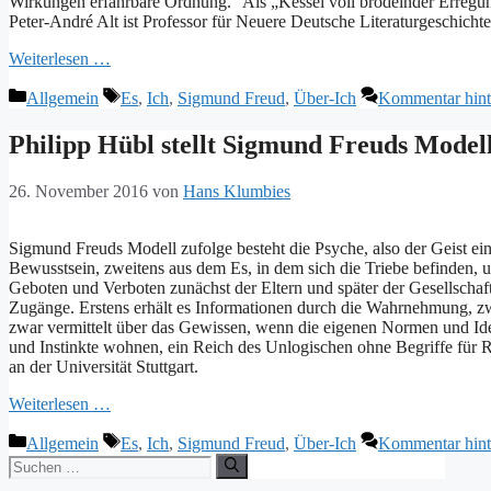
Wirkungen erfahrbare Ordnung.“ Als „Kessel voll brodelnder Erregun
Peter-André Alt ist Professor für Neuere Deutsche Literaturgeschichte 
Weiterlesen …
Kategorien
Schlagwörter
Allgemein
Es
,
Ich
,
Sigmund Freud
,
Über-Ich
Kommentar hint
Philipp Hübl stellt Sigmund Freuds Model
26. November 2016
von
Hans Klumbies
Sigmund Freuds Modell zufolge besteht die Psyche, also der Geist ein
Bewusstsein, zweitens aus dem Es, in dem sich die Triebe befinden, 
Geboten und Verboten zunächst der Eltern und später der Gesellschaft.
Zugänge. Erstens erhält es Informationen durch die Wahrnehmung, 
zwar vermittelt über das Gewissen, wenn die eigenen Normen und Ideale
und Instinkte wohnen, ein Reich des Unlogischen ohne Begriffe für R
an der Universität Stuttgart.
Weiterlesen …
Kategorien
Schlagwörter
Allgemein
Es
,
Ich
,
Sigmund Freud
,
Über-Ich
Kommentar hint
Suchen
nach: