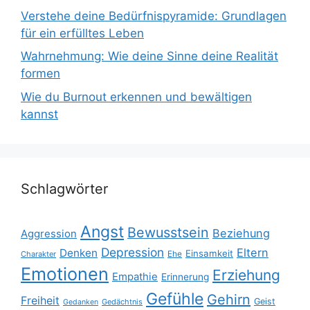
Verstehe deine Bedürfnispyramide: Grundlagen
für ein erfülltes Leben
Wahrnehmung: Wie deine Sinne deine Realität
formen
Wie du Burnout erkennen und bewältigen
kannst
Schlagwörter
Angst
Bewusstsein
Beziehung
Aggression
Depression
Eltern
Denken
Einsamkeit
Ehe
Charakter
Emotionen
Erziehung
Empathie
Erinnerung
Gefühle
Gehirn
Freiheit
Geist
Gedächtnis
Gedanken