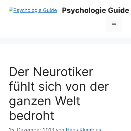
Zum
Psychologie Guide
Inhalt
springen
Menü
Der Neurotiker
fühlt sich von der
ganzen Welt
bedroht
15. Dezember 2013
von
Hans Klumbies