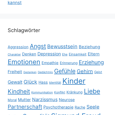
kannst
Schlagwörter
Angst
Bewusstsein
Beziehung
Aggression
Depression
Eltern
Denken
Einsamkeit
Ehe
Charakter
Emotionen
Erziehung
Empathie
Erinnerung
Gefühle
Gehirn
Freiheit
Geist
Gedächtnis
Gedanken
Kinder
Glück
Gewalt
Hass
Identität
Liebe
Kindheit
Kränkung
Konflikt
Kommunikation
Narzissmus
Mutter
Neurose
Moral
Partnerschaft
Seele
Psychotherapie
Rache