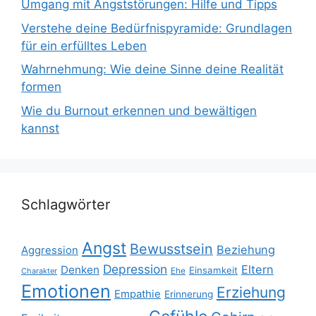
Umgang mit Angststörungen: Hilfe und Tipps
Verstehe deine Bedürfnispyramide: Grundlagen
für ein erfülltes Leben
Wahrnehmung: Wie deine Sinne deine Realität
formen
Wie du Burnout erkennen und bewältigen
kannst
Schlagwörter
Angst
Bewusstsein
Beziehung
Aggression
Depression
Eltern
Denken
Einsamkeit
Ehe
Charakter
Emotionen
Erziehung
Empathie
Erinnerung