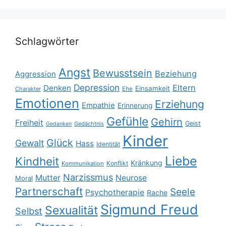
Schlagwörter
Angst
Bewusstsein
Beziehung
Aggression
Depression
Eltern
Denken
Einsamkeit
Ehe
Charakter
Emotionen
Erziehung
Empathie
Erinnerung
Gefühle
Gehirn
Freiheit
Geist
Gedächtnis
Gedanken
Kinder
Glück
Gewalt
Hass
Identität
Liebe
Kindheit
Kränkung
Konflikt
Kommunikation
Narzissmus
Mutter
Neurose
Moral
Partnerschaft
Seele
Psychotherapie
Rache
Sigmund Freud
Sexualität
Selbst