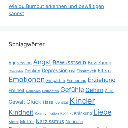
Wie du Burnout erkennen und bewältigen
kannst
Schlagwörter
Angst
Bewusstsein
Beziehung
Aggression
Depression
Eltern
Denken
Einsamkeit
Ehe
Charakter
Emotionen
Erziehung
Empathie
Erinnerung
Gefühle
Gehirn
Freiheit
Geist
Gedächtnis
Gedanken
Kinder
Glück
Gewalt
Hass
Identität
Liebe
Kindheit
Kränkung
Konflikt
Kommunikation
Narzissmus
Mutter
Neurose
Moral