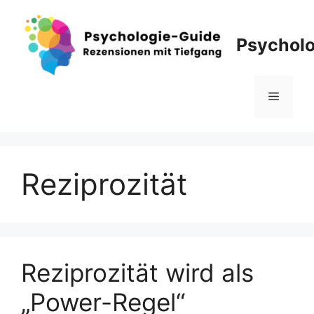
Zum
Inhalt
Psycholo
springen
Menü
Reziprozität
Reziprozität wird als
„Power-Regel“