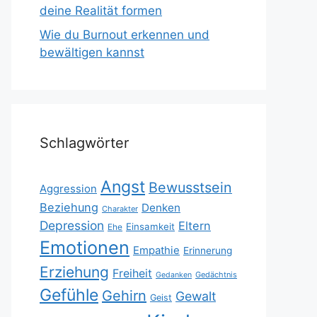
deine Realität formen
Wie du Burnout erkennen und
bewältigen kannst
Schlagwörter
Angst
Bewusstsein
Aggression
Beziehung
Denken
Charakter
Depression
Eltern
Einsamkeit
Ehe
Emotionen
Empathie
Erinnerung
Erziehung
Freiheit
Gedächtnis
Gedanken
Gefühle
Gehirn
Gewalt
Geist