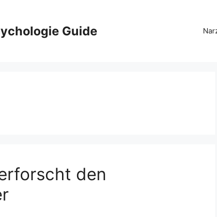
ychologie Guide
Nar
erforscht den
er