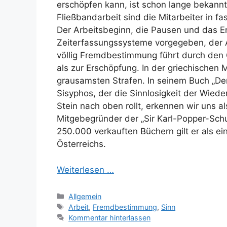
erschöpfen kann, ist schon lange bekannt.
Fließbandarbeit sind die Mitarbeiter in f
Der Arbeitsbeginn, die Pausen und das E
Zeiterfassungssysteme vorgegeben, der A
völlig Fremdbestimmung führt durch den
als zur Erschöpfung. In der griechischen 
grausamsten Strafen. In seinem Buch „Der
Sisyphos, der die Sinnlosigkeit der Wiede
Stein nach oben rollt, erkennen wir uns a
Mitgebegründer der „Sir Karl-Popper-Schu
250.000 verkauften Büchern gilt er als e
Österreichs.
Weiterlesen …
Kategorien
Allgemein
Schlagwörter
Arbeit
,
Fremdbestimmung
,
Sinn
Kommentar hinterlassen