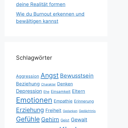
deine Realität formen
Wie du Burnout erkennen und
bewältigen kannst
Schlagwörter
Angst
Bewusstsein
Aggression
Beziehung
Denken
Charakter
Depression
Eltern
Einsamkeit
Ehe
Emotionen
Empathie
Erinnerung
Erziehung
Freiheit
Gedächtnis
Gedanken
Gefühle
Gehirn
Gewalt
Geist