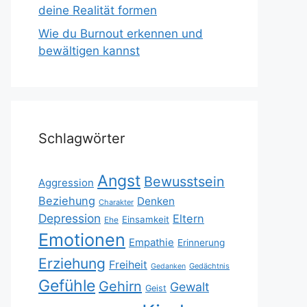
deine Realität formen
Wie du Burnout erkennen und
bewältigen kannst
Schlagwörter
Angst
Bewusstsein
Aggression
Beziehung
Denken
Charakter
Depression
Eltern
Einsamkeit
Ehe
Emotionen
Empathie
Erinnerung
Erziehung
Freiheit
Gedächtnis
Gedanken
Gefühle
Gehirn
Gewalt
Geist