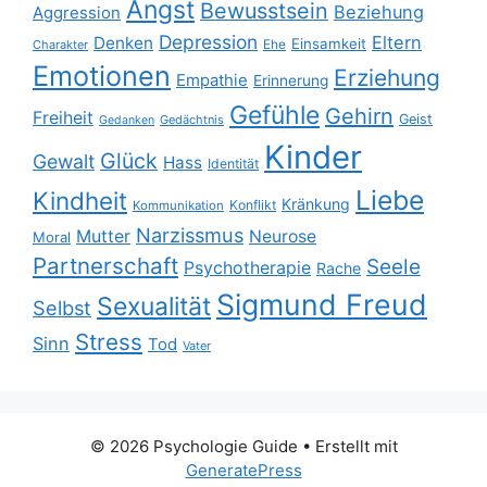
Angst
Bewusstsein
Beziehung
Aggression
Depression
Eltern
Denken
Einsamkeit
Ehe
Charakter
Emotionen
Erziehung
Empathie
Erinnerung
Gefühle
Gehirn
Freiheit
Geist
Gedächtnis
Gedanken
Kinder
Glück
Gewalt
Hass
Identität
Liebe
Kindheit
Kränkung
Konflikt
Kommunikation
Narzissmus
Mutter
Neurose
Moral
Partnerschaft
Seele
Psychotherapie
Rache
Sigmund Freud
Sexualität
Selbst
Stress
Sinn
Tod
Vater
© 2026 Psychologie Guide
• Erstellt mit
GeneratePress