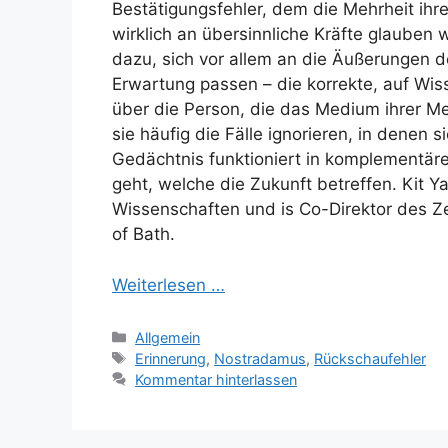
Bestätigungsfehler, dem die Mehrheit ihrer
wirklich an übersinnliche Kräfte glauben 
dazu, sich vor allem an die Äußerungen de
Erwartung passen – die korrekte, auf Wi
über die Person, die das Medium ihrer M
sie häufig die Fälle ignorieren, in denen 
Gedächtnis funktioniert in komplementä
geht, welche die Zukunft betreffen. Kit Y
Wissenschaften und is Co-Direktor des Ze
of Bath.
Weiterlesen …
Kategorien
Allgemein
Schlagwörter
Erinnerung
,
Nostradamus
,
Rückschaufehler
Kommentar hinterlassen