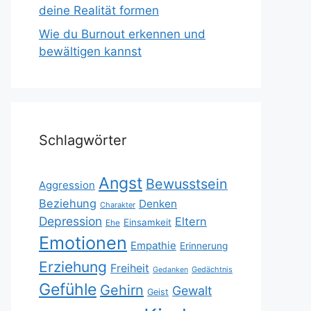
deine Realität formen
Wie du Burnout erkennen und
bewältigen kannst
Schlagwörter
Angst
Bewusstsein
Aggression
Beziehung
Denken
Charakter
Depression
Eltern
Einsamkeit
Ehe
Emotionen
Empathie
Erinnerung
Erziehung
Freiheit
Gedächtnis
Gedanken
Gefühle
Gehirn
Gewalt
Geist