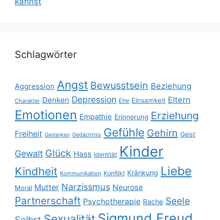
kannst
Schlagwörter
Angst
Bewusstsein
Beziehung
Aggression
Depression
Eltern
Denken
Einsamkeit
Ehe
Charakter
Emotionen
Erziehung
Empathie
Erinnerung
Gefühle
Gehirn
Freiheit
Geist
Gedächtnis
Gedanken
Kinder
Glück
Gewalt
Hass
Identität
Liebe
Kindheit
Kränkung
Konflikt
Kommunikation
Narzissmus
Mutter
Neurose
Moral
Partnerschaft
Seele
Psychotherapie
Rache
Sigmund Freud
Sexualität
Selbst