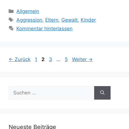
Kategorien
Allgemein
Schlagwörter
Aggression
,
Eltern
,
Gewalt
,
Kinder
Kommentar hinterlassen
Seite
Seite
Seite
Seite
←
Zurück
1
2
3
…
5
Weiter
→
Suchen
nach:
Neueste Beiträge