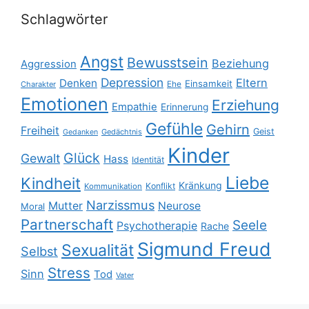
Schlagwörter
Angst
Bewusstsein
Beziehung
Aggression
Depression
Eltern
Denken
Einsamkeit
Ehe
Charakter
Emotionen
Erziehung
Empathie
Erinnerung
Gefühle
Gehirn
Freiheit
Geist
Gedächtnis
Gedanken
Kinder
Glück
Gewalt
Hass
Identität
Liebe
Kindheit
Kränkung
Konflikt
Kommunikation
Narzissmus
Mutter
Neurose
Moral
Partnerschaft
Seele
Psychotherapie
Rache
Sigmund Freud
Sexualität
Selbst
Stress
Sinn
Tod
Vater